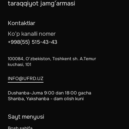
taraqqiyot jamg’armasi
Kontaktlar
Ko‘p kanalli nomer
+998(55) 515-43-43
100084, O‘zbekiston, Toshkent sh. А.Теmur
kuchasi, 101
INFO@UFRD.UZ
Dushanba-Juma 9:00 dan 18:00 gacha
Shanba, Yakshanba - dam olish kuni
Sayt menyusi
Bosh sahifa