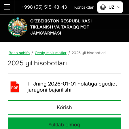
+998 (55) 515-43-43
UZ
Kontaktlar
O'ZBEKISTON RESPUBLIKASI
TIKLANISH VA TARAQQIYOT
JAMG'ARMASI
Bosh sahifa
/
Ochiq ma’lumotlar
/
2025 yil hisobotlari
2
0
2
5
y
i
l
h
i
s
o
b
o
t
l
a
r
i
TTJning 2026-01-01 holatiga byudjet
jarayoni bajarilishi
Ko`rish
Yuklab olmoq